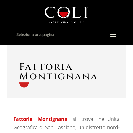
Seleziona una pagina
Fattoria
Montignana
Fattoria Montignana
si trova nell’Unità
Geografica di San Casciano, un distretto nord-