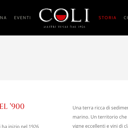
ANA
EVENTI
STORIA
C
EL ‘900
Una terra ricca di sedimen
marino. Un territorio che
vigne eccellenti e vini di 
i ha inizio nel 1926