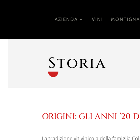
AZIENDA
VINI
MONTIGN
Storia
ORIGINI: GLI ANNI ’20 D
La tradizione vitivinicola della famiglia Col