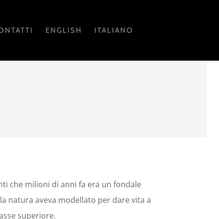
ONTATTI
ENGLISH
ITALIANO
ti che milioni di anni fa era un fondale
 la natura aveva modellato per dare vita a
classe superiore.