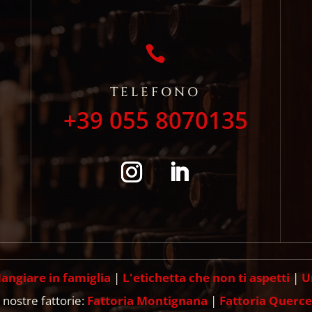

TELEFONO
+39 055 8070135
angiare in famiglia
|
L'etichetta che non ti aspetti
|
U
 nostre fattorie:
Fattoria Montignana
|
Fattoria Querc