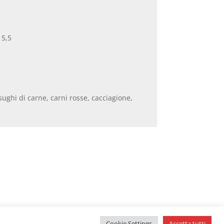
 5,5
sughi di carne, carni rosse, cacciagione,
Cookie Settings
Accetta tutti