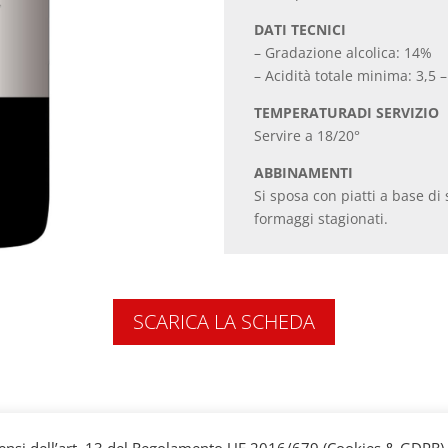
DATI TECNICI
– Gradazione alcolica: 14%
– Acidità totale minima: 3,5 –
TEMPERATURADI SERVIZIO
Servire a 18/20°
ABBINAMENTI
Si sposa con piatti a base di 
formaggi stagionati.
SCARICA LA SCHEDA
si dell’art. 13 del Regolamento UE 2016/679 (Cookies & GDPR).