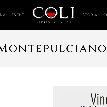
ANA
EVENTI
STORIA
C
 Montepulcian